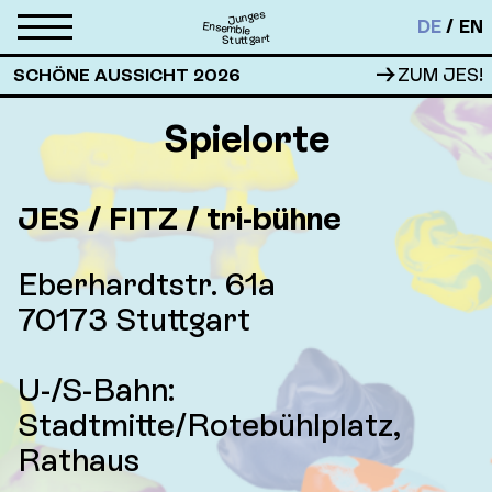
Junges
DE
EN
Ensemble
Stuttgart
→
SCHÖNE AUSSICHT 2026
ZUM JES!
Spielorte
JES /
FITZ
/
tri-bühne
Eberhardtstr. 61a
70173 Stuttgart
U-/S-Bahn:
Stadtmitte/Rotebühlplatz,
Rathaus