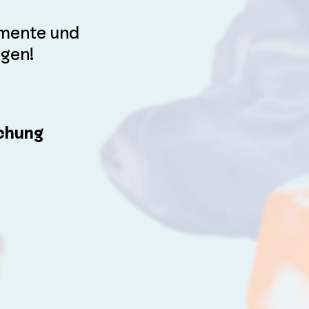
mente und
gen!
schung