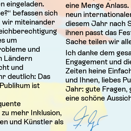
n eingeladen.
eine Menge Anlass.
?“ befassen sich
neun internationale
e wir miteinander
diesem Jahr nach S
eichberechtigung
ihnen passt das Fes
es um
Sache teilen wir all
Probleme und
Ich danke dem ges
en Ländern
Engagement und die
cht und
Zeiten keine Einfac
r deutlich: Das
und Ihnen, liebes P
Publikum ist
Jahr: gute Fragen, 
eine schöne Aussich
quente
 zu mehr Inklusion,
nen und Künstler als