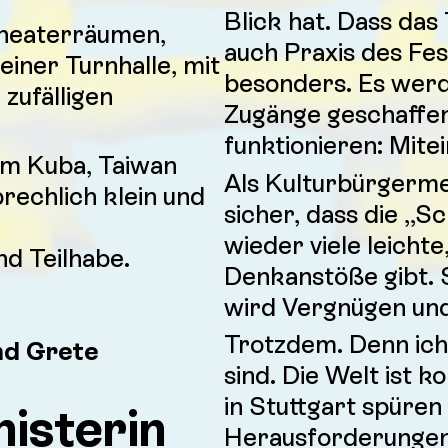
Blick hat. Dass das
Theaterräumen,
auch Praxis des Fest
einer Turnhalle, mit
besonders. Es wer
zufälligen
Zugänge geschaffen
funktionieren: Mite
em Kuba, Taiwan
Als Kulturbürgermei
rechlich klein und
sicher, dass die „S
wieder viele leicht
nd Teilhabe.
Denkanstöße gibt. S
wird Vergnügen und
Trotzdem. Denn ich 
und Grete
sind. Die Welt ist k
in Stuttgart spüren 
isterin
Herausforderungen 