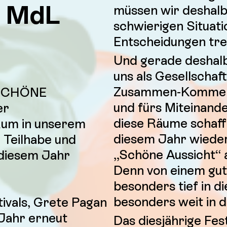
i Md
L
müssen wir deshalb
schwierigen Situat
Entscheidungen tre
Und gerade deshalb 
uns als Gesellscha
Zusammen-Kommen,
l SCHÖNE
und fürs Miteinand
er
diese Räume schafft 
ikum in unserem
diesem Jahr wieder
, Teilhabe und
„Schöne Aussicht“ a
 diesem Jahr
Denn von einem gut
besonders tief in d
besonders weit in d
tivals, Grete Pagan
 Jahr erneut
Das diesjährige Fe