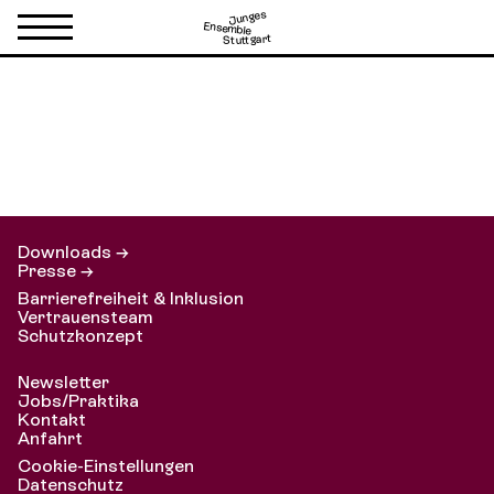
Junges
Ensemble
Stuttgart
backsteinhaus fürchtet
sich…
Downloads →
Presse →
Barrierefreiheit & Inklusion
Vertrauensteam
Schutzkonzept
Newsletter
Jobs/Praktika
Kontakt
Anfahrt
Cookie-Einstellungen
Datenschutz