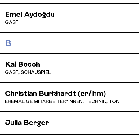
Emel Aydoğdu
WIRKT MIT BEI
GAST
SHAME – The Musical
Probelauf: SHAME – The Musical
B
Kai Bosch
GAST, SCHAUSPIEL
Christian Burkhardt (er/ihm)
EHEMALIGE MITARBEITER*INNEN, TECHNIK, TON
Julia Berger