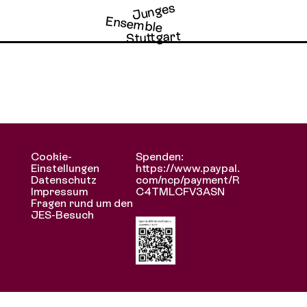
Junges
Archiv
Ensemble
Stuttgart
el
Cookie-
Spenden:
a
Einstellungen
https://www.paypal.
Datenschutz
com/ncp/payment/R
Impressum
C4TMLCFV3ASN
Fragen rund um den
JES-Besuch