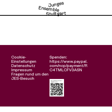
Junges
Archiv
Ensemble
Stuttgart
ella
Cookie-
Spenden:
a
Einstellungen
https://www.paypal.
Datenschutz
com/ncp/payment/R
Impressum
C4TMLCFV3ASN
Fragen rund um den
JES-Besuch