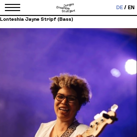
Junges
DE
EN
Ensemble
Stuttgart
Lonteshia Jayne Stripf (Bass)